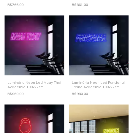
R$766,00
R$861,00
Luminária Neon Led Muay Thai
Luminária Neon Led Funcional
Academia 100x22cm
Treino Academia 100x22cm
R$960,00
R$980,00