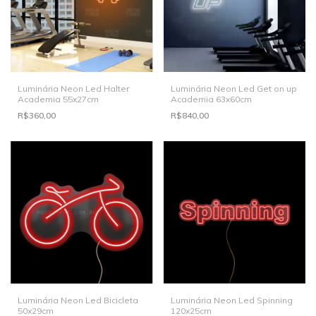
Luminária Neon Led Halter
Luminária Neon Led Get on up
Academia 55x27cm
Academia 63x60cm
R$360,00
R$840,00
Luminária Neon Led Bicicleta
Luminária Neon Led Spinning
50x29cm
120x25cm