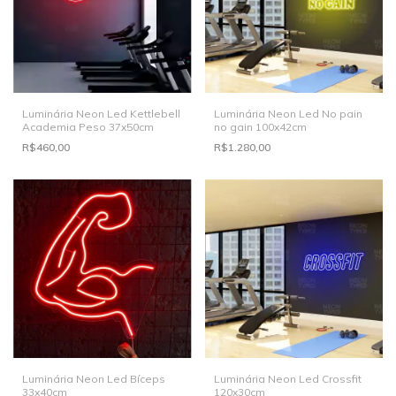
Luminária Neon Led Kettlebell
Luminária Neon Led No pain
Academia Peso 37x50cm
no gain 100x42cm
R$460,00
R$1.280,00
Luminária Neon Led Bíceps
Luminária Neon Led Crossfit
33x40cm
120x30cm