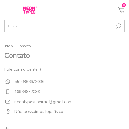
0
Início
.
Contato
Contato
Fale com a gente :)
5516988672036
16988672036
neontypesribeirao@gmail.com
Não possuímos loja física
Nome