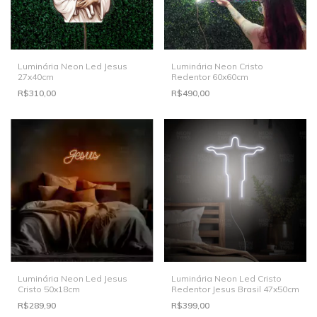
Luminária Neon Led Jesus
Luminária Neon Cristo
27x40cm
Redentor 60x60cm
R$310,00
R$490,00
Luminária Neon Led Jesus
Luminária Neon Led Cristo
Cristo 50x18cm
Redentor Jesus Brasil 47x50cm
R$289,90
R$399,00