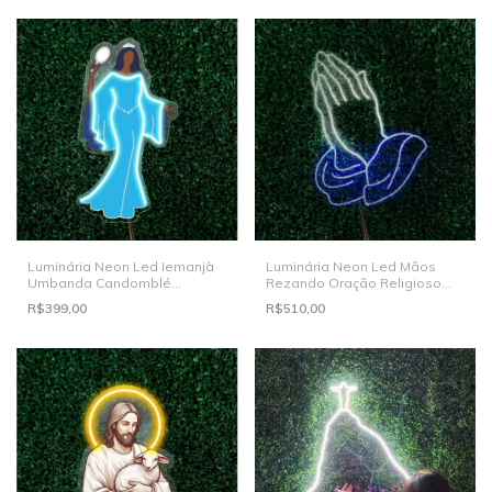
Luminária Neon Led Iemanjà
Luminária Neon Led Mãos
Umbanda Candomblé
Rezando Oração Religioso
27x50cm
40x54cm
R$399,00
R$510,00