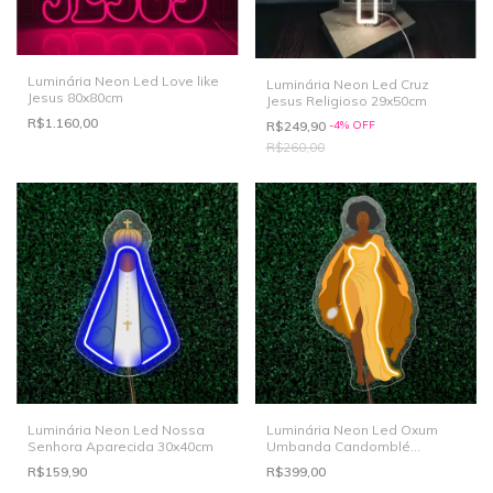
Luminária Neon Led Love like
Luminária Neon Led Cruz
Jesus 80x80cm
Jesus Religioso 29x50cm
R$1.160,00
R$249,90
-
4
%
OFF
R$260,00
Luminária Neon Led Nossa
Luminária Neon Led Oxum
Senhora Aparecida 30x40cm
Umbanda Candomblé
25x50cm
R$159,90
R$399,00