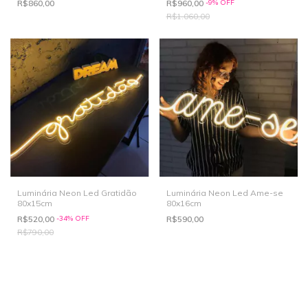
R$860,00
R$960,00
-
9
%
OFF
R$1.060,00
Luminária Neon Led Gratidão
Luminária Neon Led Ame-se
80x15cm
80x16cm
R$520,00
-
34
%
OFF
R$590,00
R$790,00