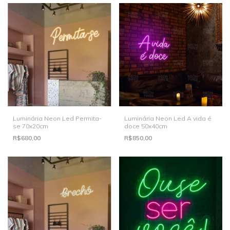
Luminária Neon Led Permita-
Luminária Neon Led A vida é
se 70x20cm
doce 50x40cm
R$680,00
R$850,00