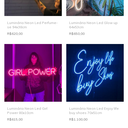
Luminária Neon Led Perfume-
Luminária Neon Led Glow up
se 94x38cm
64x53cm
R$620,00
R$650,00
Luminária Neon Led Girl
Luminária Neon Led Enjoy life
Power 80x10cm
buy shoes 70x51cm
R$615,00
R$1.100,00