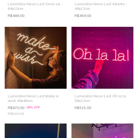
Luminária Neon Led Sirva-se -
Luminária Neon Led Aberto -
64x10cm
48x13cm
R$489,00
R$459,00
Luminária Neon Led Make a
Luminária Neon Led Oh la la
wish 49x46cm
56x12cm
R$670,00
-
18
%
OFF
R$515,00
R$820,00