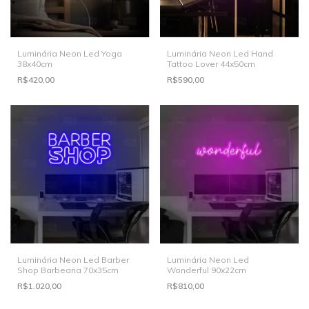
Luminária Neon Led Yoga
Luminária Neon Led Hand
38x40cm
Tattoo Lover 44x50cm
R$420,00
R$590,00
Luminária Neon Led Barber
Luminária Neon Led
Shop Barbearia 70x35cm
Wonderful 90x22cm
R$1.020,00
R$810,00