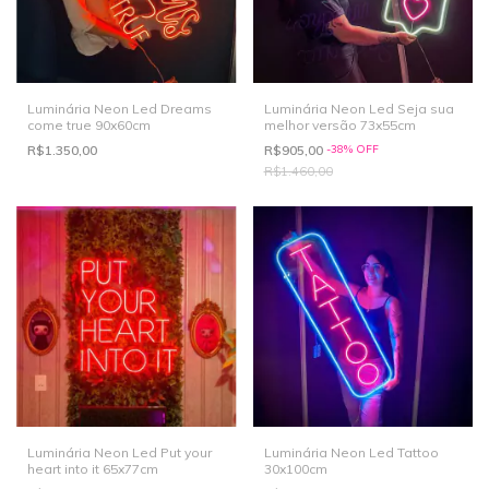
Luminária Neon Led Dreams
Luminária Neon Led Seja sua
come true 90x60cm
melhor versão 73x55cm
R$1.350,00
R$905,00
-
38
%
OFF
R$1.460,00
Luminária Neon Led Put your
Luminária Neon Led Tattoo
heart into it 65x77cm
30x100cm