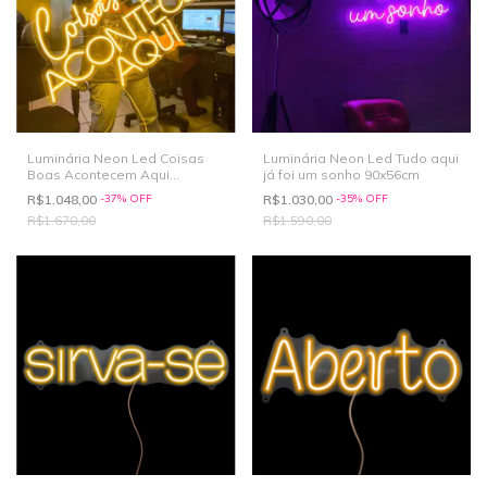
Luminária Neon Led Coisas
Luminária Neon Led Tudo aqui
Boas Acontecem Aqui
já foi um sonho 90x56cm
108x55cm
R$1.048,00
-
37
%
OFF
R$1.030,00
-
35
%
OFF
R$1.670,00
R$1.590,00