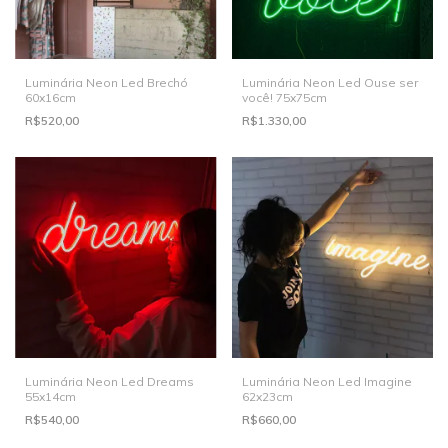
Luminária Neon Led Brechó
Luminária Neon Led Ouse ser
60x16cm
você! 75x75cm
R$520,00
R$1.330,00
Luminária Neon Led Dreams
Luminária Neon Led Imagine
55x14cm
62x23cm
R$540,00
R$660,00