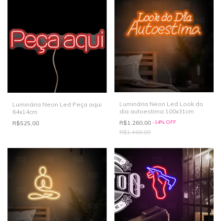
Luminária Neon Led Look do
Luminária Neon Led Peça aqui
dia autoestima 100x31cm
64x14cm
R$1.260,00
-
14
%
OFF
R$525,00
R$1.460,00