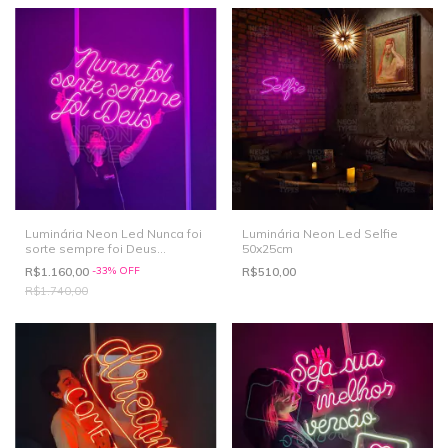
Luminária Neon Led Nunca foi
Luminária Neon Led Selfie
sorte sempre foi Deus
50x25cm
95x62cm
R$1.160,00
-
33
%
OFF
R$510,00
R$1.740,00