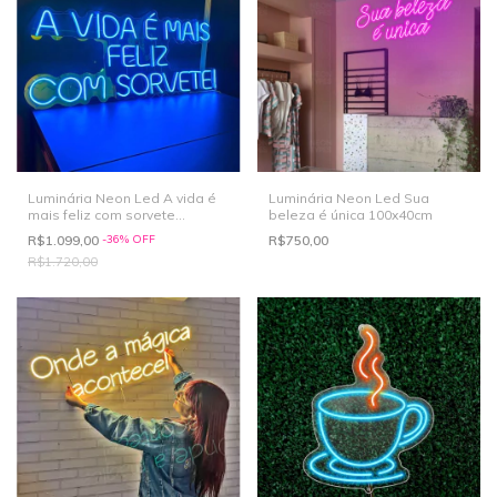
Luminária Neon Led A vida é
Luminária Neon Led Sua
mais feliz com sorvete
beleza é única 100x40cm
90x36cm
R$1.099,00
-
36
%
OFF
R$750,00
R$1.720,00