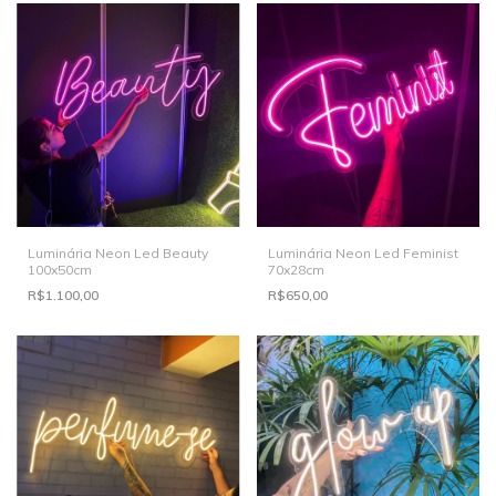
Luminária Neon Led Beauty
Luminária Neon Led Feminist
100x50cm
70x28cm
R$1.100,00
R$650,00