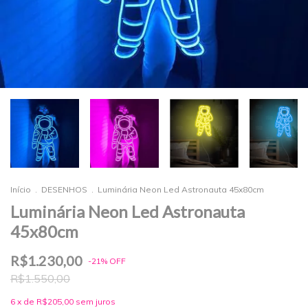
Início
.
DESENHOS
.
Luminária Neon Led Astronauta 45x80cm
Luminária Neon Led Astronauta
45x80cm
R$1.230,00
-
21
%
OFF
R$1.550,00
6
x de
R$205,00
sem juros