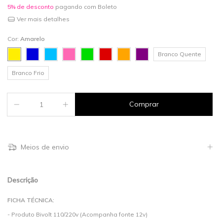
5% de desconto
pagando com Boleto
Ver mais detalhes
Cor:
Amarelo
Branco Quente
Branco Frio
Meios de envio
Descrição
FICHA TÉCNICA:
- Produto Bivolt 110/220v (Acompanha fonte 12v)