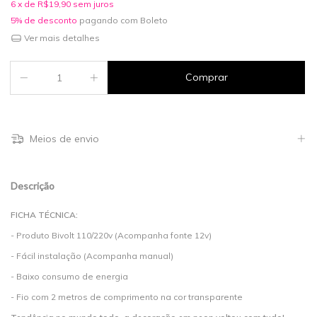
6
x de
R$19,90
sem juros
5% de desconto
pagando com Boleto
Ver mais detalhes
Meios de envio
Descrição
FICHA TÉCNICA:
- Produto Bivolt 110/220v (Acompanha fonte 12v)
- Fácil instalação (Acompanha manual)
- Baixo consumo de energia
- Fio com 2 metros de comprimento na cor transparente