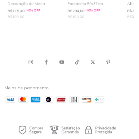
Decoração de Mesa
Fantasma 50x37cm
Abóbo
morcego Halloween
20x20
R$119,40
-
40
%
OFF
R$294,00
-
40
%
OFF
R$239
30x11cm
R$199,00
R$490,00
R$399
Meios de pagamento