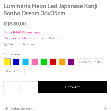
Luminária Neon Led Japanese Kanji
Sonho Dream 36x35cm
R$530,00
6
x de
R$88,33
sem juros
5% de desconto
pagando com Boleto
Ver mais detalhes
Cor:
Amarelo
Branco Quente
Branco Frio
Meios de envio