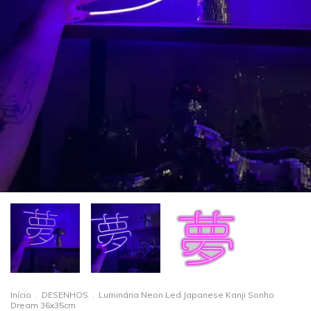
Início
.
DESENHOS
.
Luminária Neon Led Japanese Kanji Sonho
Dream 36x35cm