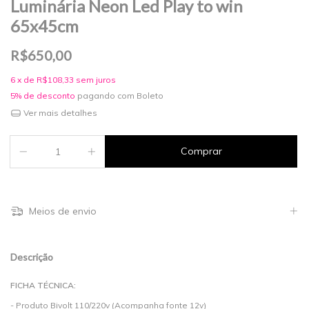
Luminária Neon Led Play to win
65x45cm
R$650,00
6
x de
R$108,33
sem juros
5% de desconto
pagando com Boleto
Ver mais detalhes
Meios de envio
Descrição
FICHA TÉCNICA:
- Produto Bivolt 110/220v (Acompanha fonte 12v)