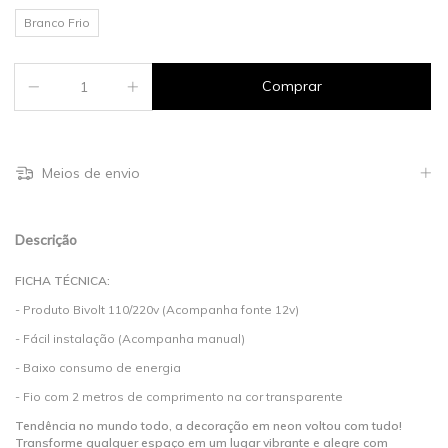
Branco Frio
Meios de envio
Descrição
FICHA TÉCNICA:
- Produto Bivolt 110/220v (Acompanha fonte 12v)
- Fácil instalação (Acompanha manual)
- Baixo consumo de energia
- Fio com 2 metros de comprimento na cor transparente
Tendência no mundo todo, a decoração em neon voltou com tudo!
Transforme qualquer espaço em um lugar vibrante e alegre com