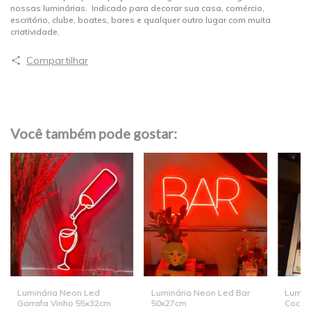
nossas luminárias. Indicado para decorar sua casa, comércio,
escritório, clube, boates, bares e qualquer outro lugar com muita
criatividade.
Compartilhar
Você também pode gostar:
Luminária Neon Led
Luminária Neon Led Bar
Lumin
Garrafa Vinho 55x32cm
50x27cm
Cockta