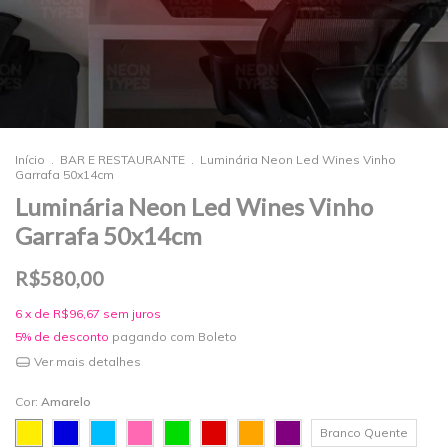
Início
.
BAR E RESTAURANTE
.
Luminária Neon Led Wines Vinho
Garrafa 50x14cm
Luminária Neon Led Wines Vinho
Garrafa 50x14cm
R$580,00
6
x de
R$96,67
sem juros
5% de desconto
pagando com Boleto
Ver mais detalhes
Cor:
Amarelo
Branco Quente