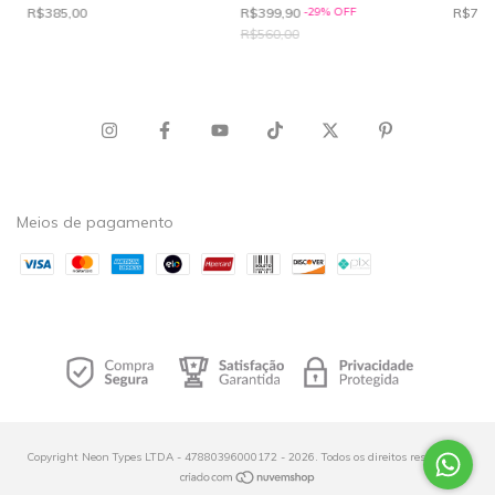
R$385,00
R$399,90
-
29
%
OFF
R$760
R$560,00
Meios de pagamento
Copyright Neon Types LTDA - 47880396000172 - 2026. Todos os direitos reservados.